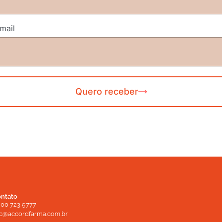
-mail
Quero receber
ntato
00 723 9777
c@accordfarma.com.br