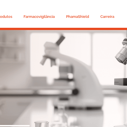
rodutos
Farmacovigilância
PhamaShield
Carreira