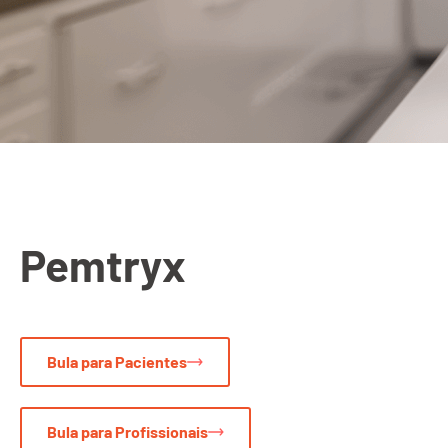
Pemtryx
Bula para Pacientes
Bula para Profissionais