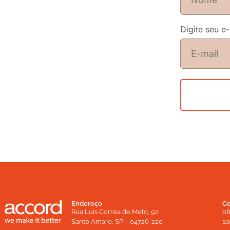
Digite seu e
Endereço
Co
Rua Luís Correa de Melo, 92
08
Santo Amaro, SP – 04726-220
sa