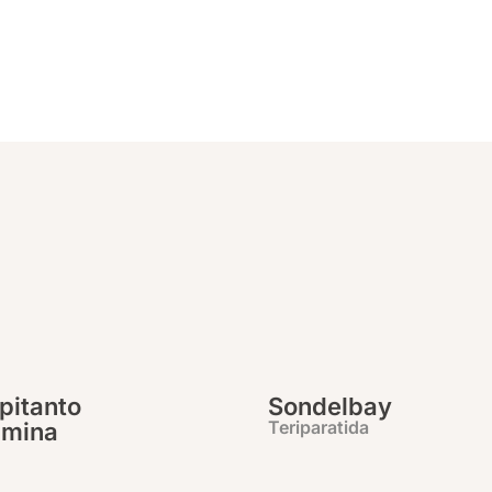
pitanto
Sondelbay
Teriparatida
umina