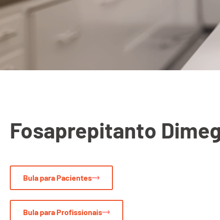
Fosaprepitanto Dime
Bula para Pacientes
Bula para Profissionais