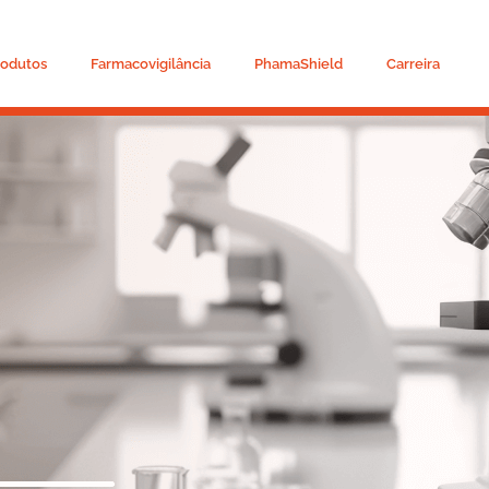
rodutos
Farmacovigilância
PhamaShield
Carreira